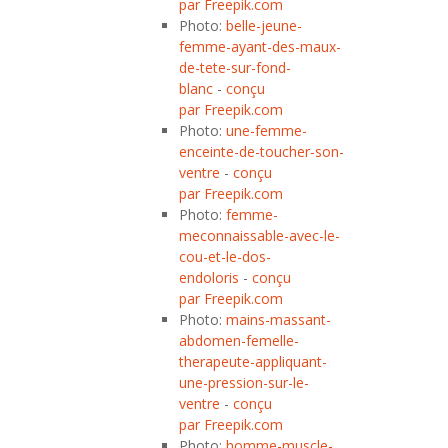
par Freepik.com
Photo:
belle-jeune-
femme-ayant-des-maux-
de-tete-sur-fond-
blanc
-
conçu
par Freepik.com
Photo:
une-femme-
enceinte-de-toucher-son-
ventre
-
conçu
par Freepik.com
Photo:
femme-
meconnaissable-avec-le-
cou-et-le-dos-
endoloris
-
conçu
par Freepik.com
Photo:
mains-massant-
abdomen-femelle-
therapeute-appliquant-
une-pression-sur-le-
ventre
-
conçu
par Freepik.com
Photo:
homme-muscle-