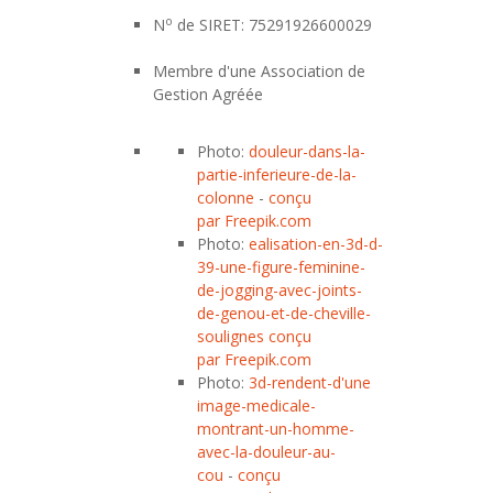
o
N
de SIRET: 75291926600029
Membre d'une Association de
Gestion Agréée
Photo:
douleur-dans-la-
partie-inferieure-de-la-
colonne
-
conçu
par Freepik.com
Photo:
ealisation-en-3d-d-
39-une-figure-feminine-
de-jogging-avec-joints-
de-genou-et-de-cheville-
soulignes
conçu
par Freepik.com
Photo:
3d-rendent-d'une
image-medicale-
montrant-un-homme-
avec-la-douleur-au-
cou
-
conçu