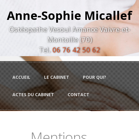
Aller au contenu principal
Anne-Sophie Micallef
Ostéopathe Vesoul Amance Vaivre-et-
Montoille (70)
Tel.
06 76 42 50 62
ACCUEIL
LE CABINET
POUR QUI?
ACTES DU CABINET
CONTACT
Mentions